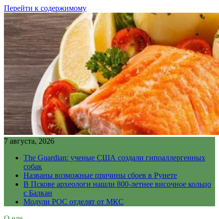
Перейти к содержимому
7 августа, 2026
The Guardian: ученые США создали гипоаллергенных
собак
Названы возможные причины сбоев в Рунете
В Пскове археологи нашли 800-летнее височное кольцо
с Балкан
Модули РОС отделят от МКС
О еде