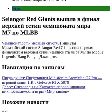
Игры
Selangor Red Giants вышла в финал
верхней сетки чемпионата мира
M7 по MLBB
Чемпионат.com
7 месяцев спустя
0
1 минуты
Малазийский состав Selangor Red Giants стал первым
финалистом верхней сетки чемпионата мира M7 по Mobile
Legends: Bang Bang в Джакарте.
Навигация по записям
Предыдущая:
Представлен Minisforum AtomMan G7 Pro —
игровой мини-ПК с GeForce RTX 5070
Далее:
Снегопады на Камчатке спровоцировали
пик посещаемости игры «Мир танков»
Похожие новости