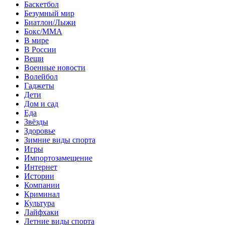
Баскетбол
Безумный мир
Биатлон/Лыжи
Бокс/MMA
В мире
В России
Вещи
Военные новости
Волейбол
Гаджеты
Дети
Дом и сад
Еда
Звёзды
Здоровье
Зимние виды спорта
Игры
Импортозамещение
Интернет
Истории
Компании
Криминал
Культура
Лайфхаки
Летние виды спорта