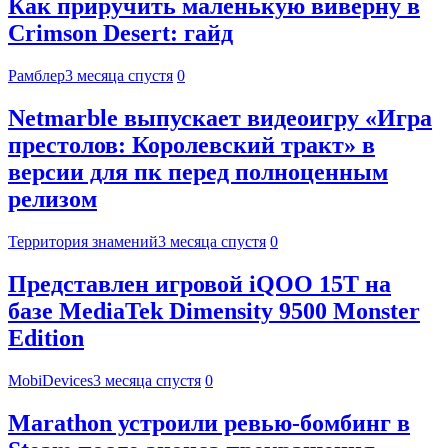
Как приручить маленькую виверну в
Crimson Desert: гайд
Рамблер
3 месяца спустя
0
Netmarble выпускает видеоигру «Игра
престолов: Королевский тракт» в
версии для пк перед полноценным
релизом
Территория знамений
3 месяца спустя
0
Представлен игровой iQOO 15T на
базе MediaTek Dimensity 9500 Monster
Edition
MobiDevices
3 месяца спустя
0
Marathon устроили ревью-бомбинг в