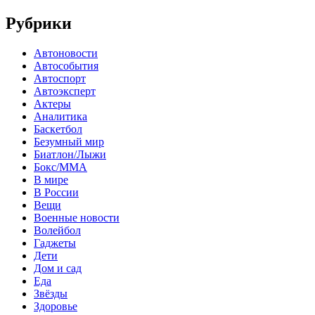
Рубрики
Автоновости
Автособытия
Автоспорт
Автоэксперт
Актеры
Аналитика
Баскетбол
Безумный мир
Биатлон/Лыжи
Бокс/MMA
В мире
В России
Вещи
Военные новости
Волейбол
Гаджеты
Дети
Дом и сад
Еда
Звёзды
Здоровье