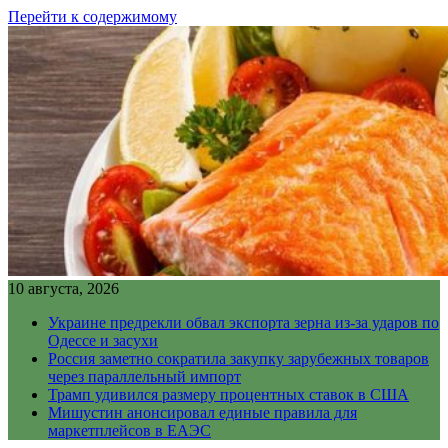
Перейти к содержимому
10 августа, 2026
Украине предрекли обвал экспорта зерна из-за ударов по
Одессе и засухи
Россия заметно сократила закупку зарубежных товаров
через параллельный импорт
Трамп удивился размеру процентных ставок в США
Мишустин анонсировал единые правила для
маркетплейсов в ЕАЭС