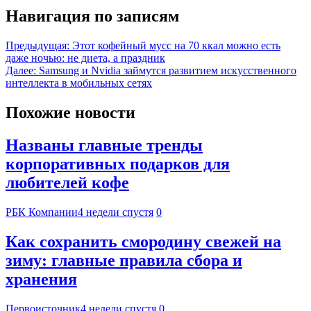
Навигация по записям
Предыдущая:
Этот кофейный мусс на 70 ккал можно есть
даже ночью: не диета, а праздник
Далее:
Samsung и Nvidia займутся развитием искусственного
интеллекта в мобильных сетях
Похожие новости
Названы главные тренды
корпоративных подарков для
любителей кофе
РБК Компании
4 недели спустя
0
Как сохранить смородину свежей на
зиму: главные правила сбора и
хранения
Первоисточник
4 недели спустя
0