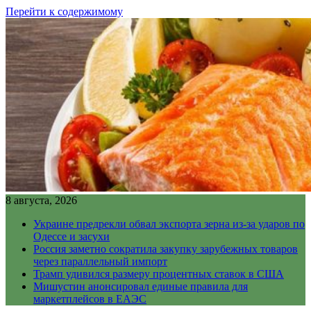
Перейти к содержимому
8 августа, 2026
Украине предрекли обвал экспорта зерна из-за ударов по
Одессе и засухи
Россия заметно сократила закупку зарубежных товаров
через параллельный импорт
Трамп удивился размеру процентных ставок в США
Мишустин анонсировал единые правила для
маркетплейсов в ЕАЭС