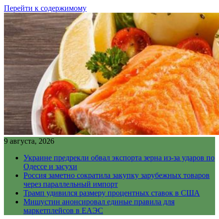
Перейти к содержимому
9 августа, 2026
Украине предрекли обвал экспорта зерна из-за ударов по
Одессе и засухи
Россия заметно сократила закупку зарубежных товаров
через параллельный импорт
Трамп удивился размеру процентных ставок в США
Мишустин анонсировал единые правила для
маркетплейсов в ЕАЭС