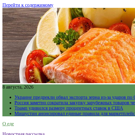
Перейти к содержимому
8 августа, 2026
Украине предрекли обвал экспорта зерна из-за ударов по 
Россия заметно сократила закупку зарубежных товаров ч
Трамп удивился размеру процентных ставок в США
Мишустин анонсировал единые правила для маркетплей
О еде
Новостная рассылка