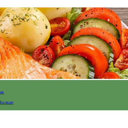
ак
 Балкан