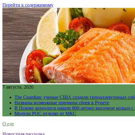
Перейти к содержимому
7 августа, 2026
The Guardian: ученые США создали гипоаллергенных соб
Названы возможные причины сбоев в Рунете
В Пскове археологи нашли 800-летнее височное кольцо с
Модули РОС отделят от МКС
О еде
Новостная рассылка