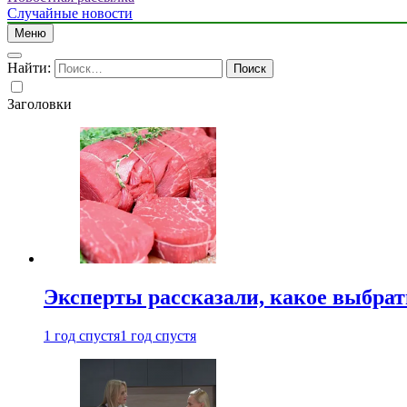
Случайные новости
Меню
Найти:
Заголовки
Эксперты рассказали, какое выбрат
1 год спустя
1 год спустя