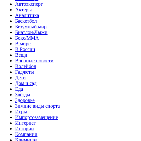
Автоэксперт
Актеры
Аналитика
Баскетбол
Безумный мир
Биатлон/Лыжи
Бокс/MMA
В мире
В России
Вещи
Военные новости
Волейбол
Гаджеты
Дети
Дом и сад
Еда
Звёзды
Здоровье
Зимние виды спорта
Игры
Импортозамещение
Интернет
Истории
Компании
Криминал