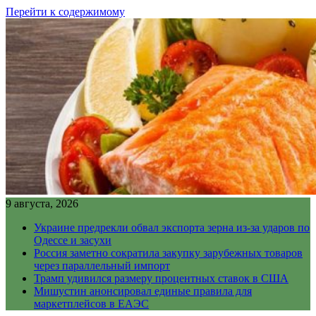
Перейти к содержимому
9 августа, 2026
Украине предрекли обвал экспорта зерна из-за ударов по
Одессе и засухи
Россия заметно сократила закупку зарубежных товаров
через параллельный импорт
Трамп удивился размеру процентных ставок в США
Мишустин анонсировал единые правила для
маркетплейсов в ЕАЭС