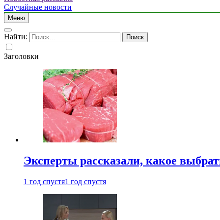
Случайные новости
Меню
Найти:
Заголовки
Эксперты рассказали, какое выбрат
1 год спустя
1 год спустя