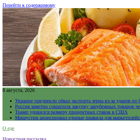
Перейти к содержимому
8 августа, 2026
Украине предрекли обвал экспорта зерна из-за ударов по 
Россия заметно сократила закупку зарубежных товаров ч
Трамп удивился размеру процентных ставок в США
Мишустин анонсировал единые правила для маркетплей
О еде
Новостная рассылка