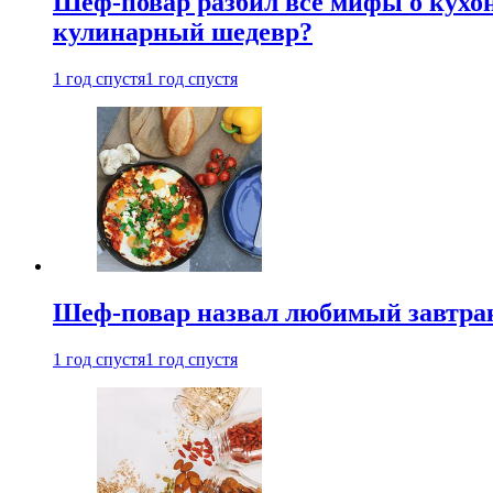
Шеф-повар разбил все мифы о кухонн
кулинарный шедевр?
1 год спустя
1 год спустя
Шеф-повар назвал любимый завтрак 
1 год спустя
1 год спустя