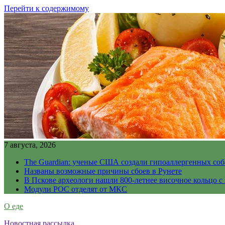
Перейти к содержимому
7 августа, 2026
The Guardian: ученые США создали гипоаллергенных соб
Названы возможные причины сбоев в Рунете
В Пскове археологи нашли 800-летнее височное кольцо с
Модули РОС отделят от МКС
О еде
Новостная рассылка