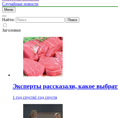
Случайные новости
Меню
Найти:
Заголовки
Эксперты рассказали, какое выбрат
1 год спустя
1 год спустя