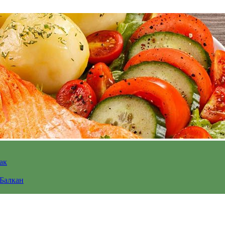
ак
 Балкан