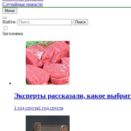
Случайные новости
Меню
Найти:
Заголовки
Эксперты рассказали, какое выбрат
1 год спустя
1 год спустя