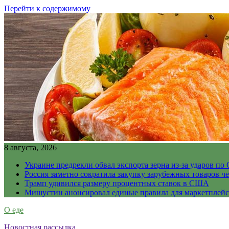
Перейти к содержимому
8 августа, 2026
Украине предрекли обвал экспорта зерна из-за ударов по 
Россия заметно сократила закупку зарубежных товаров ч
Трамп удивился размеру процентных ставок в США
Мишустин анонсировал единые правила для маркетплей
О еде
Новостная рассылка