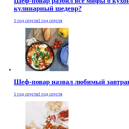
Шеф-повар разбил все мифы о кухонн
кулинарный шедевр?
1 год спустя
1 год спустя
Шеф-повар назвал любимый завтрак 
1 год спустя
1 год спустя