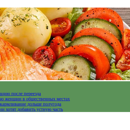
ацию после переезда
дью женщин в общественных местах
скармливание дольше полугода
ии хотят добавить устную часть