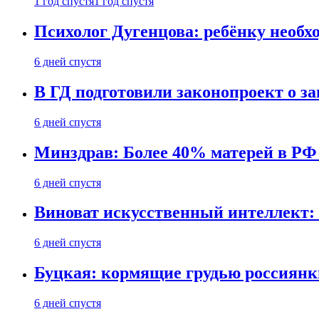
1 год спустя
1 год спустя
Психолог Дугенцова: ребёнку необх
6 дней спустя
В ГД подготовили законопроект о 
6 дней спустя
Минздрав: Более 40% матерей в РФ
6 дней спустя
Виноват искусственный интеллект: 
6 дней спустя
Буцкая: кормящие грудью россиянк
6 дней спустя