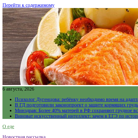
Перейти к содержимому
6 августа, 2026
Психолог Дугенцова: ребёнку необходимо время на адапт
В ГД подготовили законопроект о защите кормящих гру
Минздрав: Более 40% матерей в РФ сохраняют грудное в
Виноват искусственный интеллект: зачем в ЕГЭ по истор
О еде
Новостная рассылка