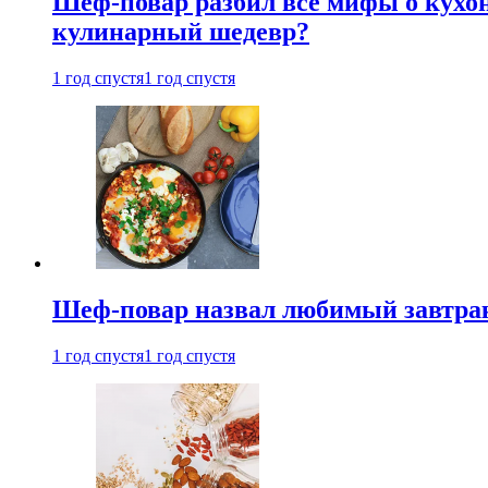
Шеф-повар разбил все мифы о кухонн
кулинарный шедевр?
1 год спустя
1 год спустя
Шеф-повар назвал любимый завтрак 
1 год спустя
1 год спустя