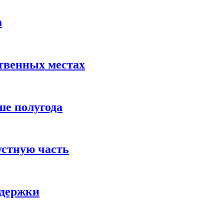
а
твенных местах
ше полугода
устную часть
ддержки