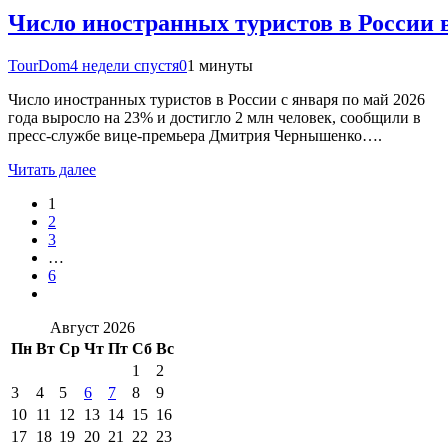
Число иностранных туристов в России 
TourDom
4 недели спустя
0
1 минуты
Число иностранных туристов в России с января по май 2026
года выросло на 23% и достигло 2 млн человек, сообщили в
пресс-службе вице-премьера Дмитрия Чернышенко….
Читать далее
1
2
3
…
6
Август 2026
Пн
Вт
Ср
Чт
Пт
Сб
Вс
1
2
3
4
5
6
7
8
9
10
11
12
13
14
15
16
17
18
19
20
21
22
23