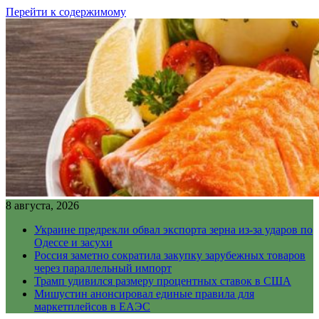
Перейти к содержимому
8 августа, 2026
Украине предрекли обвал экспорта зерна из-за ударов по
Одессе и засухи
Россия заметно сократила закупку зарубежных товаров
через параллельный импорт
Трамп удивился размеру процентных ставок в США
Мишустин анонсировал единые правила для
маркетплейсов в ЕАЭС