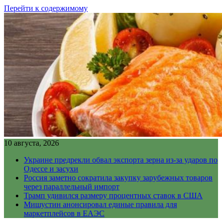
Перейти к содержимому
10 августа, 2026
Украине предрекли обвал экспорта зерна из-за ударов по
Одессе и засухи
Россия заметно сократила закупку зарубежных товаров
через параллельный импорт
Трамп удивился размеру процентных ставок в США
Мишустин анонсировал единые правила для
маркетплейсов в ЕАЭС