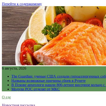
Перейти к содержимому
6 августа, 2026
The Guardian: ученые США создали гипоаллергенных соб
Названы возможные причины сбоев в Рунете
В Пскове археологи нашли 800-летнее височное кольцо с
Модули РОС отделят от МКС
О еде
Новостная рассылка