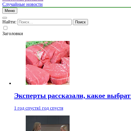
Случайные новости
Меню
Найти:
Заголовки
Эксперты рассказали, какое выбрат
1 год спустя
1 год спустя