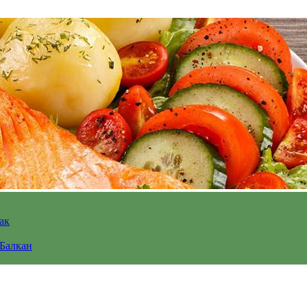
ак
 Балкан