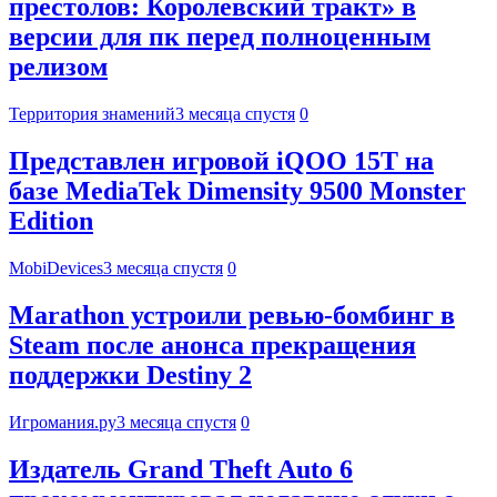
престолов: Королевский тракт» в
версии для пк перед полноценным
релизом
Территория знамений
3 месяца спустя
0
Представлен игровой iQOO 15T на
базе MediaTek Dimensity 9500 Monster
Edition
MobiDevices
3 месяца спустя
0
Marathon устроили ревью-бомбинг в
Steam после анонса прекращения
поддержки Destiny 2
Игромания.ру
3 месяца спустя
0
Издатель Grand Theft Auto 6