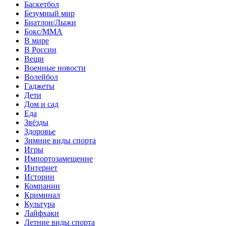
Баскетбол
Безумный мир
Биатлон/Лыжи
Бокс/MMA
В мире
В России
Вещи
Военные новости
Волейбол
Гаджеты
Дети
Дом и сад
Еда
Звёзды
Здоровье
Зимние виды спорта
Игры
Импортозамещение
Интернет
Истории
Компании
Криминал
Культура
Лайфхаки
Летние виды спорта