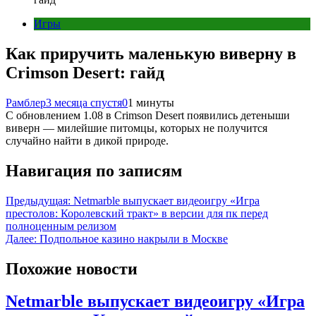
Игры
Как приручить маленькую виверну в
Crimson Desert: гайд
Рамблер
3 месяца спустя
0
1 минуты
С обновлением 1.08 в Crimson Desert появились детеныши
виверн — милейшие питомцы, которых не получится
случайно найти в дикой природе.
Навигация по записям
Предыдущая:
Netmarble выпускает видеоигру «Игра
престолов: Королевский тракт» в версии для пк перед
полноценным релизом
Далее:
Подпольное казино накрыли в Москве
Похожие новости
Netmarble выпускает видеоигру «Игра