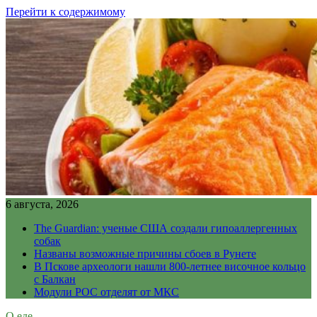
Перейти к содержимому
6 августа, 2026
The Guardian: ученые США создали гипоаллергенных
собак
Названы возможные причины сбоев в Рунете
В Пскове археологи нашли 800-летнее височное кольцо
с Балкан
Модули РОС отделят от МКС
О еде