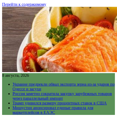
Перейти к содержимому
8 августа, 2026
Украине предрекли обвал экспорта зерна из-за ударов по
Одессе и засухи
Россия заметно сократила закупку зарубежных товаров
через параллельный импорт
Трамп удивился размеру процентных ставок в США
Мишустин анонсировал единые правила для
маркетплейсов в ЕАЭС