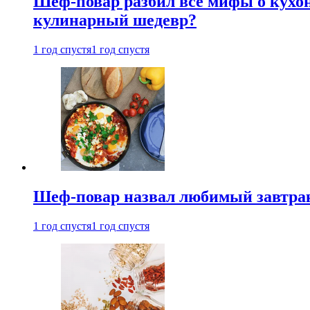
Шеф-повар разбил все мифы о кухонн
кулинарный шедевр?
1 год спустя
1 год спустя
Шеф-повар назвал любимый завтрак 
1 год спустя
1 год спустя