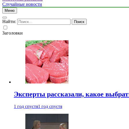
Случайные новости
Меню
Найти:
Заголовки
Эксперты рассказали, какое выбрат
1 год спустя
1 год спустя