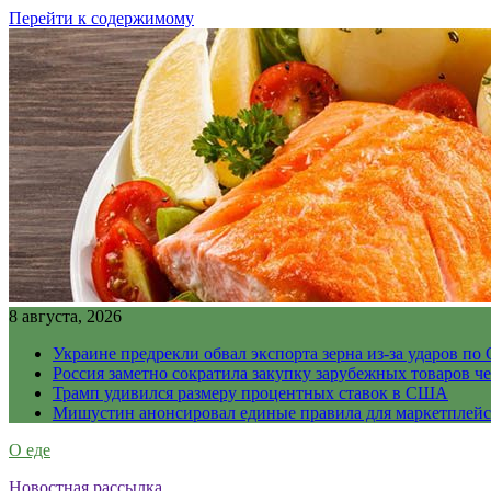
Перейти к содержимому
8 августа, 2026
Украине предрекли обвал экспорта зерна из-за ударов по 
Россия заметно сократила закупку зарубежных товаров ч
Трамп удивился размеру процентных ставок в США
Мишустин анонсировал единые правила для маркетплей
О еде
Новостная рассылка