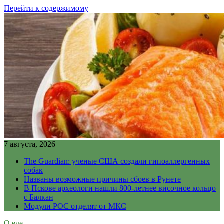
Перейти к содержимому
7 августа, 2026
The Guardian: ученые США создали гипоаллергенных
собак
Названы возможные причины сбоев в Рунете
В Пскове археологи нашли 800-летнее височное кольцо
с Балкан
Модули РОС отделят от МКС
О еде