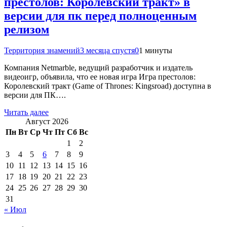
престолов: Королевский тракт» в
версии для пк перед полноценным
релизом
Территория знамений
3 месяца спустя
0
1 минуты
Компания Netmarble, ведущий разработчик и издатель
видеоигр, объявила, что ее новая игра Игра престолов:
Королевский тракт (Game of Thrones: Kingsroad) доступна в
версии для ПК….
Читать далее
Август 2026
Пн
Вт
Ср
Чт
Пт
Сб
Вс
1
2
3
4
5
6
7
8
9
10
11
12
13
14
15
16
17
18
19
20
21
22
23
24
25
26
27
28
29
30
31
« Июл