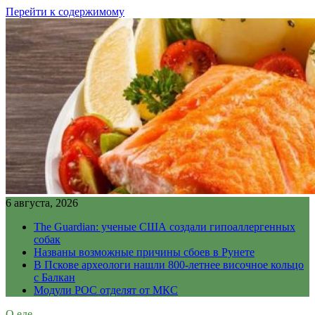
Перейти к содержимому
6 августа, 2026
The Guardian: ученые США создали гипоаллергенных
собак
Названы возможные причины сбоев в Рунете
В Пскове археологи нашли 800-летнее височное кольцо
с Балкан
Модули РОС отделят от МКС
О еде