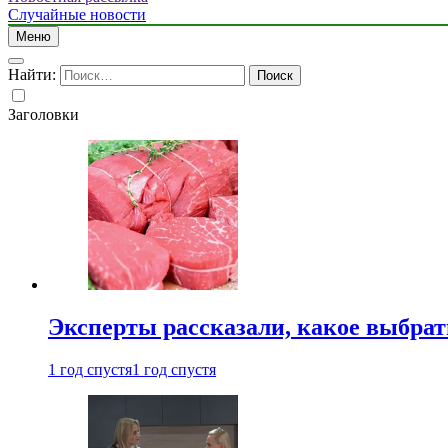
Случайные новости
Меню
Найти:
Заголовки
Эксперты рассказали, какое выбрат
1 год спустя
1 год спустя