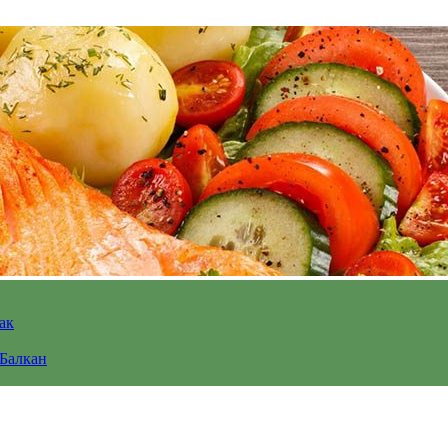
ак
 Балкан