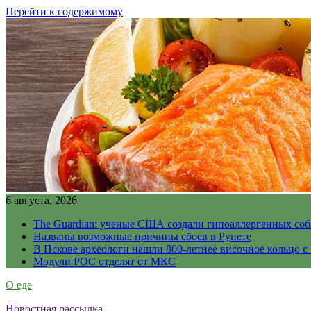
Перейти к содержимому
6 августа, 2026
The Guardian: ученые США создали гипоаллергенных соб
Названы возможные причины сбоев в Рунете
В Пскове археологи нашли 800-летнее височное кольцо с
Модули РОС отделят от МКС
О еде
Новостная рассылка