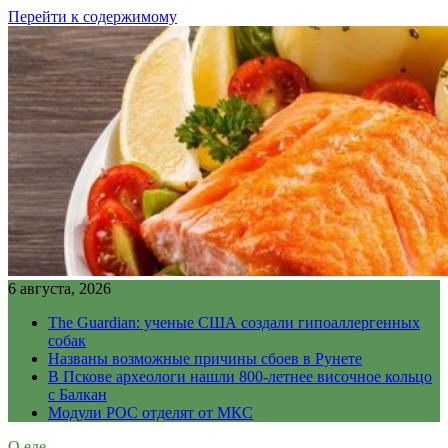
Перейти к содержимому
6 августа, 2026
The Guardian: ученые США создали гипоаллергенных
собак
Названы возможные причины сбоев в Рунете
В Пскове археологи нашли 800-летнее височное кольцо
с Балкан
Модули РОС отделят от МКС
О еде