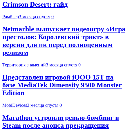
Crimson Desert: гайд
Рамблер
3 месяца спустя
0
Netmarble выпускает видеоигру «Игра
престолов: Королевский тракт» в
версии для пк перед полноценным
релизом
Территория знамений
3 месяца спустя
0
Представлен игровой iQOO 15T на
базе MediaTek Dimensity 9500 Monster
Edition
MobiDevices
3 месяца спустя
0
Marathon устроили ревью-бомбинг в
Steam после анонса прекращения