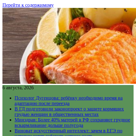
Перейти к содержимому
6 августа, 2026
Психолог Дугенцова: ребёнку необходимо время на
адаптацию после переезда
В ГД подготовили законопроект о защите кормящих
грудью женщин в общественных местах
Минздрав: Более 40% матерей в РФ сохраняют грудное
вскармливание дольше полугода
Виноват искусственный интеллект: зачем в ЕГЭ по