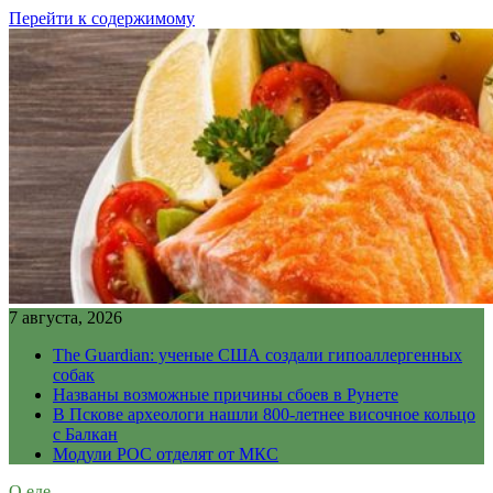
Перейти к содержимому
7 августа, 2026
The Guardian: ученые США создали гипоаллергенных
собак
Названы возможные причины сбоев в Рунете
В Пскове археологи нашли 800-летнее височное кольцо
с Балкан
Модули РОС отделят от МКС
О еде