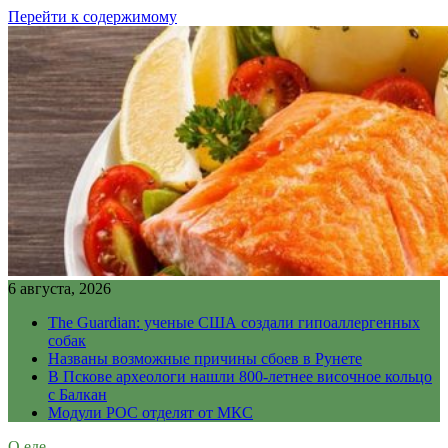
Перейти к содержимому
6 августа, 2026
The Guardian: ученые США создали гипоаллергенных
собак
Названы возможные причины сбоев в Рунете
В Пскове археологи нашли 800-летнее височное кольцо
с Балкан
Модули РОС отделят от МКС
О еде