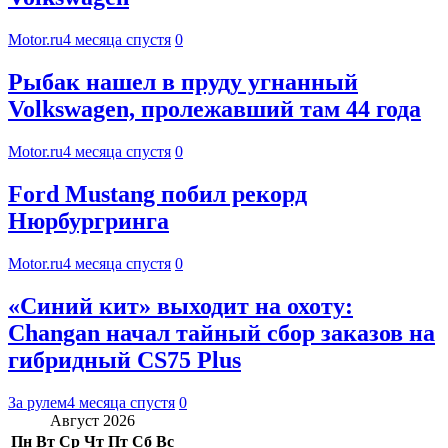
Motor.ru
4 месяца спустя
0
Рыбак нашел в пруду угнанный
Volkswagen, пролежавший там 44 года
Motor.ru
4 месяца спустя
0
Ford Mustang побил рекорд
Нюрбургринга
Motor.ru
4 месяца спустя
0
«Синий кит» выходит на охоту:
Changan начал тайный сбор заказов на
гибридный CS75 Plus
За рулем
4 месяца спустя
0
Август 2026
Пн
Вт
Ср
Чт
Пт
Сб
Вс