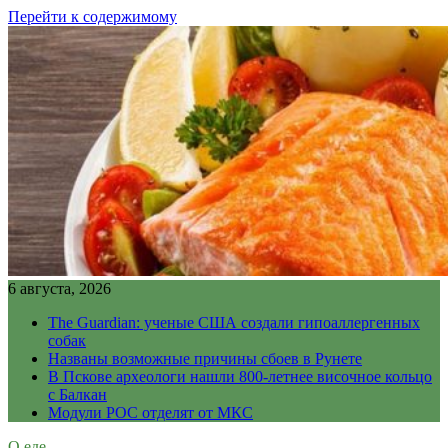
Перейти к содержимому
6 августа, 2026
The Guardian: ученые США создали гипоаллергенных
собак
Названы возможные причины сбоев в Рунете
В Пскове археологи нашли 800-летнее височное кольцо
с Балкан
Модули РОС отделят от МКС
О еде