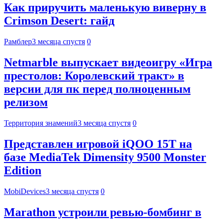
Как приручить маленькую виверну в
Crimson Desert: гайд
Рамблер
3 месяца спустя
0
Netmarble выпускает видеоигру «Игра
престолов: Королевский тракт» в
версии для пк перед полноценным
релизом
Территория знамений
3 месяца спустя
0
Представлен игровой iQOO 15T на
базе MediaTek Dimensity 9500 Monster
Edition
MobiDevices
3 месяца спустя
0
Marathon устроили ревью-бомбинг в