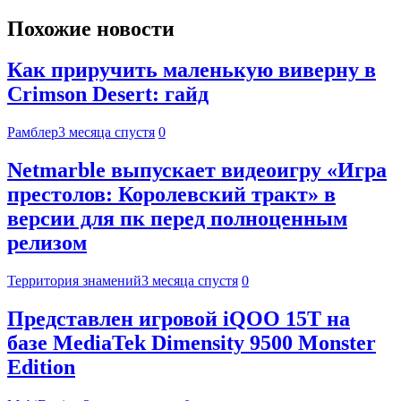
Похожие новости
Как приручить маленькую виверну в
Crimson Desert: гайд
Рамблер
3 месяца спустя
0
Netmarble выпускает видеоигру «Игра
престолов: Королевский тракт» в
версии для пк перед полноценным
релизом
Территория знамений
3 месяца спустя
0
Представлен игровой iQOO 15T на
базе MediaTek Dimensity 9500 Monster
Edition