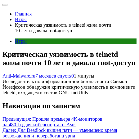
Главная
Игры
Критическая уязвимость в telnetd жила почти
10 лет и давала root-доступ
Игры
Критическая уязвимость в telnetd
жила почти 10 лет и давала root-доступ
Anti-Malware.ru
7 месяцев спустя
0
1 минуты
Исследователь по информационной безопасности Саймон
Йозефссон обнаружил критическую уязвимость в компоненте
telnetd, входящем в состав GNU InetUtils.
Навигация по записям
Предыдущая:
Прошла премьера 4K-мониторов
на 480 Гц для киберспорта от Asus
Далее:
Для Deadlock вышел патч — уменьшено время
возрождения и переработана урна