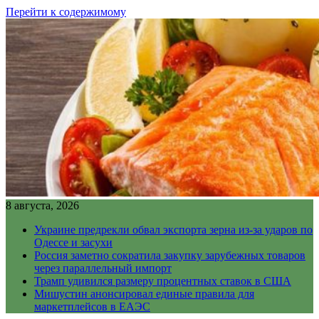
Перейти к содержимому
8 августа, 2026
Украине предрекли обвал экспорта зерна из-за ударов по
Одессе и засухи
Россия заметно сократила закупку зарубежных товаров
через параллельный импорт
Трамп удивился размеру процентных ставок в США
Мишустин анонсировал единые правила для
маркетплейсов в ЕАЭС