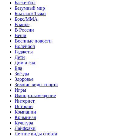
Баскетбол
Безумный мир
Биатлон/Лыжи
Бокс/MMA
В мире
В России
Вещи
Военные новости
Волейбол
Гаджеты
Дети
Дом и сад
Еда
Звёзды
Здоровье
Зимние виды спорта
Игры
Импортозамещение
Интернет
Истории
Компании
Криминал
Культура
Лайфхаки
Летние виды спорта