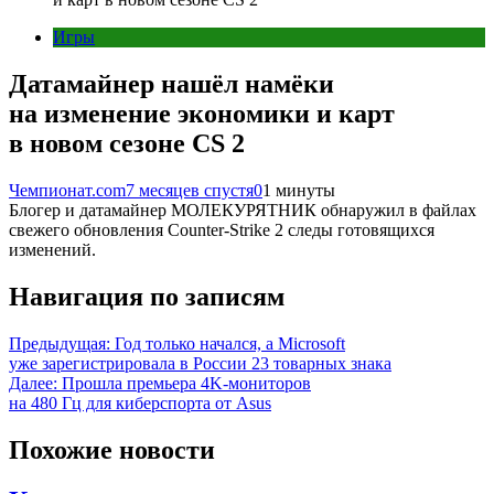
Игры
Датамайнер нашёл намёки
на изменение экономики и карт
в новом сезоне CS 2
Чемпионат.com
7 месяцев спустя
0
1 минуты
Блогер и датамайнер МОЛЕКУРЯТНИК обнаружил в файлах
свежего обновления Counter-Strike 2 следы готовящихся
изменений.
Навигация по записям
Предыдущая:
Год только начался, а Microsoft
уже зарегистрировала в России 23 товарных знака
Далее:
Прошла премьера 4K-мониторов
на 480 Гц для киберспорта от Asus
Похожие новости