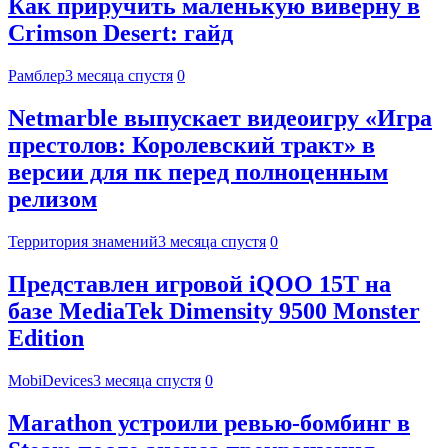
Как приручить маленькую виверну в
Crimson Desert: гайд
Рамблер
3 месяца спустя
0
Netmarble выпускает видеоигру «Игра
престолов: Королевский тракт» в
версии для пк перед полноценным
релизом
Территория знамений
3 месяца спустя
0
Представлен игровой iQOO 15T на
базе MediaTek Dimensity 9500 Monster
Edition
MobiDevices
3 месяца спустя
0
Marathon устроили ревью-бомбинг в