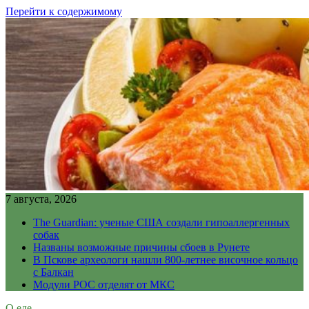
Перейти к содержимому
7 августа, 2026
The Guardian: ученые США создали гипоаллергенных
собак
Названы возможные причины сбоев в Рунете
В Пскове археологи нашли 800-летнее височное кольцо
с Балкан
Модули РОС отделят от МКС
О еде