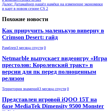
Далее:
Датамайнер нашёл намёки на изменение экономики
и карт в новом сезоне CS 2
Похожие новости
Как приручить маленькую виверну в
Crimson Desert: гайд
Рамблер
3 месяца спустя
0
Netmarble выпускает видеоигру «Игра
престолов: Королевский тракт» в
версии для пк перед полноценным
релизом
Территория знамений
3 месяца спустя
0
Представлен игровой iQOO 15T на
базе MediaTek Dimensity 9500 Monster