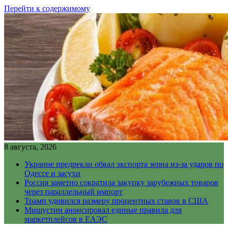
Перейти к содержимому
8 августа, 2026
Украине предрекли обвал экспорта зерна из-за ударов по
Одессе и засухи
Россия заметно сократила закупку зарубежных товаров
через параллельный импорт
Трамп удивился размеру процентных ставок в США
Мишустин анонсировал единые правила для
маркетплейсов в ЕАЭС