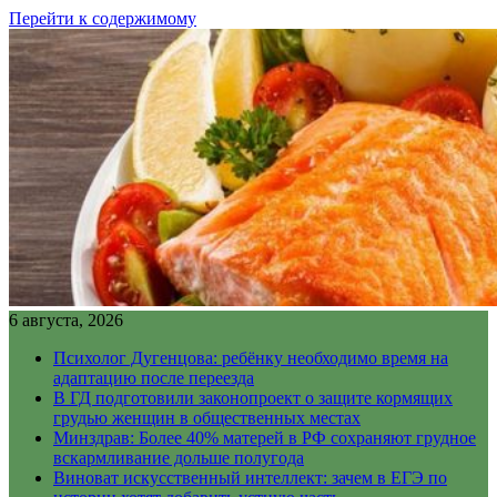
Перейти к содержимому
6 августа, 2026
Психолог Дугенцова: ребёнку необходимо время на
адаптацию после переезда
В ГД подготовили законопроект о защите кормящих
грудью женщин в общественных местах
Минздрав: Более 40% матерей в РФ сохраняют грудное
вскармливание дольше полугода
Виноват искусственный интеллект: зачем в ЕГЭ по