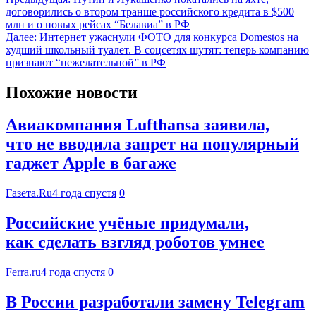
договорились о втором транше российского кредита в $500
млн и о новых рейсах “Белавиа” в РФ
Далее:
Интернет ужаснули ФОТО для конкурса Domestos на
худший школьный туалет. В соцсетях шутят: теперь компанию
признают “нежелательной” в РФ
Похожие новости
Авиакомпания Lufthansa заявила,
что не вводила запрет на популярный
гаджет Apple в багаже
Газета.Ru
4 года спустя
0
Российские учёные придумали,
как сделать взгляд роботов умнее
Ferra.ru
4 года спустя
0
В России разработали замену Telegram