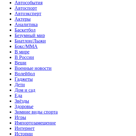
Автособытия
Автоспорт
Автоэксперт
Актеры
Аналитика
Баскетбол
Безумный мир
Биатлон/Лыжи
Бокс/MMA
В мире
В России
Вещи
Военные новости
Волейбол
Гаджеты
Дети
Дом и сад
Еда
Звёзды
Здоровье
Зимние виды спорта
Игры
Импортозамещение
Интернет
Истории