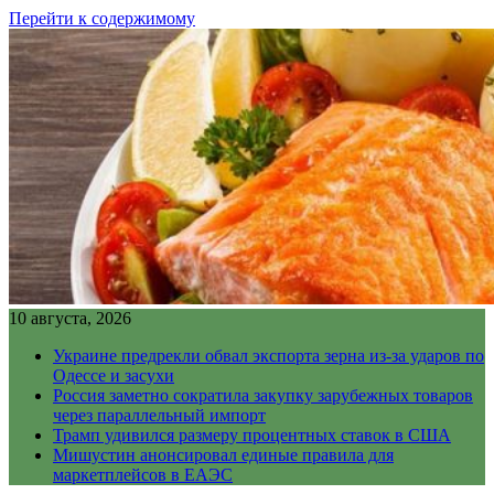
Перейти к содержимому
10 августа, 2026
Украине предрекли обвал экспорта зерна из-за ударов по
Одессе и засухи
Россия заметно сократила закупку зарубежных товаров
через параллельный импорт
Трамп удивился размеру процентных ставок в США
Мишустин анонсировал единые правила для
маркетплейсов в ЕАЭС