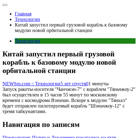
Главная
Технологии
Китай запустил первый грузовой корабль к базовому
модулю новой орбитальной станции
Технологии
Китай запустил первый грузовой
корабль к базовому модулю новой
орбитальной станции
NEWSru.com :: Технологии
5 лет спустя
0
1 минуты
Запуск ракеты-носителя "Чанчжэн-7" с кораблем "Тяньчжоу-2"
был осуществлен в 15 часов 55 минут по московскому
времени с космодрома Вэньчан. Вскоре к модулю "Тяньхэ"
будет отправлен пилотируемый корабль "Шэньчжоу-12" с
тремя тайкунавтами.
Навигация по записям
Предыдущая:
Путин и Лукашенко покатались на яхте,