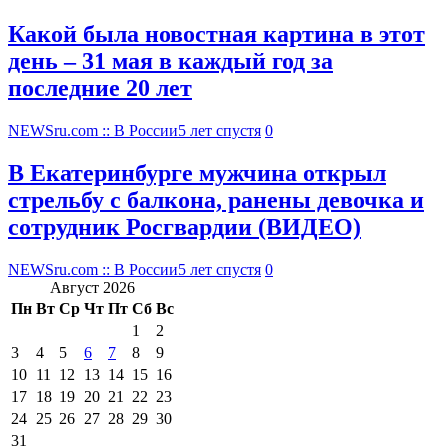
Какой была новостная картина в этот
день – 31 мая в каждый год за
последние 20 лет
NEWSru.com :: В России
5 лет спустя
0
В Екатеринбурге мужчина открыл
стрельбу с балкона, ранены девочка и
сотрудник Росгвардии (ВИДЕО)
NEWSru.com :: В России
5 лет спустя
0
Август 2026
Пн
Вт
Ср
Чт
Пт
Сб
Вс
1
2
3
4
5
6
7
8
9
10
11
12
13
14
15
16
17
18
19
20
21
22
23
24
25
26
27
28
29
30
31