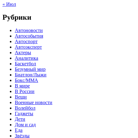
« Июл
Рубрики
Автоновости
Автособытия
Автоспорт
Автоэксперт
Актеры
Аналитика
Баскетбол
Безумный мир
Биатлон/Лыжи
Бокс/MMA
В мире
В России
Вещи
Военные новости
Волейбол
Гаджеты
Дети
Дом и сад
Еда
Звёзды