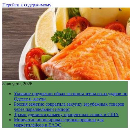
Перейти к содержимому
8 августа, 2026
Украине предрекли обвал экспорта зерна из-за ударов по
Одессе и засухи
Россия заметно сократила закупку зарубежных товаров
через параллельный импорт
Трамп удивился размеру процентных ставок в США
Мишустин анонсировал единые правила для
маркетплейсов в ЕАЭС