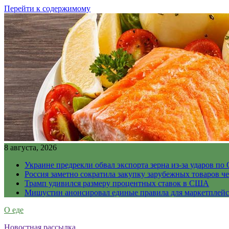
Перейти к содержимому
8 августа, 2026
Украине предрекли обвал экспорта зерна из-за ударов по 
Россия заметно сократила закупку зарубежных товаров ч
Трамп удивился размеру процентных ставок в США
Мишустин анонсировал единые правила для маркетплей
О еде
Новостная рассылка