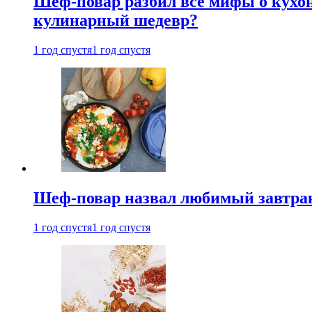
Шеф-повар разбил все мифы о кухонн
кулинарный шедевр?
1 год спустя
1 год спустя
Шеф-повар назвал любимый завтрак 
1 год спустя
1 год спустя