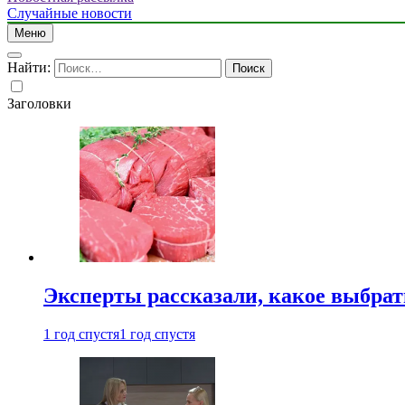
Случайные новости
Меню
Найти:
Заголовки
Эксперты рассказали, какое выбрат
1 год спустя
1 год спустя