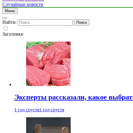
Случайные новости
Меню
Найти:
Заголовки
Эксперты рассказали, какое выбрат
1 год спустя
1 год спустя