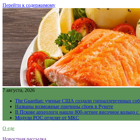
Перейти к содержимому
7 августа, 2026
The Guardian: ученые США создали гипоаллергенных соб
Названы возможные причины сбоев в Рунете
В Пскове археологи нашли 800-летнее височное кольцо с
Модули РОС отделят от МКС
О еде
Новостная рассылка