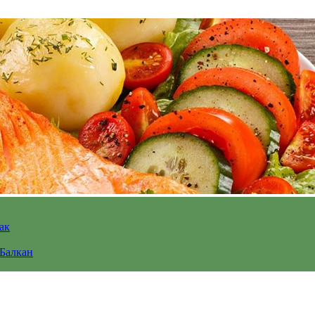
ак
 Балкан