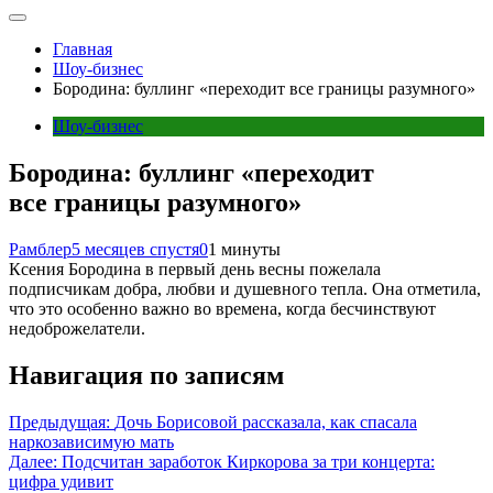
Главная
Шоу-бизнес
Бородина: буллинг «переходит все границы разумного»
Шоу-бизнес
Бородина: буллинг «переходит
все границы разумного»
Рамблер
5 месяцев спустя
0
1 минуты
Ксения Бородина в первый день весны пожелала
подписчикам добра, любви и душевного тепла. Она отметила,
что это особенно важно во времена, когда бесчинствуют
недоброжелатели.
Навигация по записям
Предыдущая:
Дочь Борисовой рассказала, как спасала
наркозависимую мать
Далее:
Подсчитан заработок Киркорова за три концерта:
цифра удивит