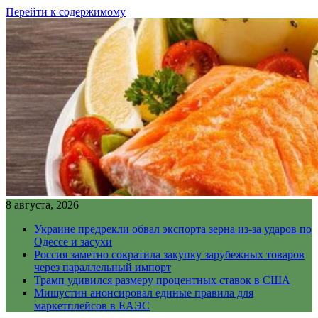
Перейти к содержимому
8 августа, 2026
Украине предрекли обвал экспорта зерна из-за ударов по
Одессе и засухи
Россия заметно сократила закупку зарубежных товаров
через параллельный импорт
Трамп удивился размеру процентных ставок в США
Мишустин анонсировал единые правила для
маркетплейсов в ЕАЭС