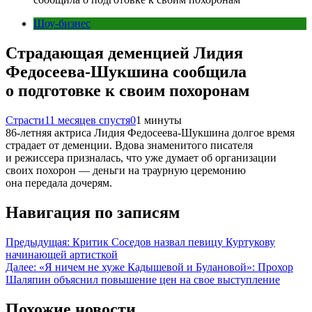
Шоу-бизнес
Страдающая деменцией Лидия
Федосеева-Шукшина сообщила
о подготовке к своим похоронам
Страсти
11 месяцев спустя
0
1 минуты
86-летняя актриса Лидия Федосеева-Шукшина долгое время
страдает от деменции. Вдова знаменитого писателя
и режиссера призналась, что уже думает об организации
своих похорон — деньги на траурную церемонию
она передала дочерям.
Навигация по записям
Предыдущая:
Критик Соседов назвал певицу Куртукову
начинающей артисткой
Далее:
«Я ничем не хуже Кадышевой и Булановой»: Прохор
Шаляпин объяснил повышение цен на свое выступление
Похожие новости