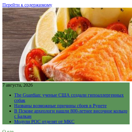
Перейти к содержимому
7 августа, 2026
The Guardian: ученые США создали гипоаллергенных
собак
Названы возможные причины сбоев в Рунете
В Пскове археологи нашли 800-летнее височное кольцо
с Балкан
Модули РОС отделят от МКС
О еде