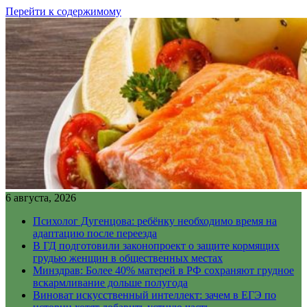
Перейти к содержимому
6 августа, 2026
Психолог Дугенцова: ребёнку необходимо время на
адаптацию после переезда
В ГД подготовили законопроект о защите кормящих
грудью женщин в общественных местах
Минздрав: Более 40% матерей в РФ сохраняют грудное
вскармливание дольше полугода
Виноват искусственный интеллект: зачем в ЕГЭ по