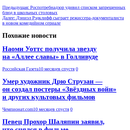
Предыдущая:
Роспотребнадзор удивил списком запрещенных
блюд в школьных столовых
Далее:
Дэниэл Рэдклифф сыграет режиссера-документалиста
в новом комедийном сериале
Похожие новости
Наоми Уоттс получила звезду
на «Аллее славы» в Голливуде
Российская Газета
10 месяцев спустя
0
Умер художник Дрю Струзан —
он создал постеры «Звёздных войн»
и других культовых фильмов
Чемпионат.com
10 месяцев спустя
0
Певец Прохор Шаляпин заявил,
что снялся в фильме