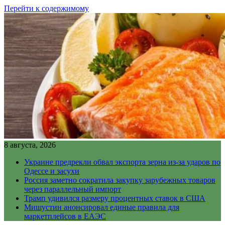
Перейти к содержимому
8 августа, 2026
Украине предрекли обвал экспорта зерна из-за ударов по
Одессе и засухи
Россия заметно сократила закупку зарубежных товаров
через параллельный импорт
Трамп удивился размеру процентных ставок в США
Мишустин анонсировал единые правила для
маркетплейсов в ЕАЭС