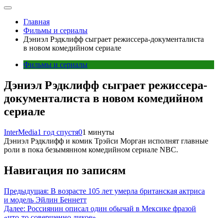
Главная
Фильмы и сериалы
Дэниэл Рэдклифф сыграет режиссера-документалиста
в новом комедийном сериале
Фильмы и сериалы
Дэниэл Рэдклифф сыграет режиссера-
документалиста в новом комедийном
сериале
InterMedia
1 год спустя
0
1 минуты
Дэниэл Рэдклифф и комик Трэйси Морган исполнят главные
роли в пока безымянном комедийном сериале NBC.
Навигация по записям
Предыдущая:
В возрасте 105 лет умерла британская актриса
и модель Эйлин Беннетт
Далее:
Россиянин описал один обычай в Мексике фразой
«что-то совершенно дикое»