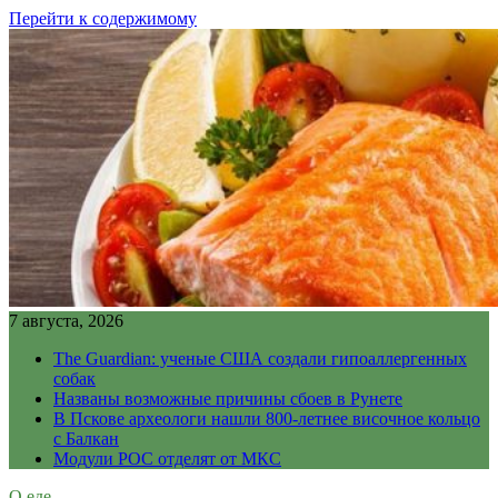
Перейти к содержимому
7 августа, 2026
The Guardian: ученые США создали гипоаллергенных
собак
Названы возможные причины сбоев в Рунете
В Пскове археологи нашли 800-летнее височное кольцо
с Балкан
Модули РОС отделят от МКС
О еде