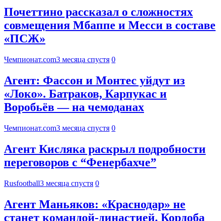
Почеттино рассказал о сложностях
совмещения Мбаппе и Месси в составе
«ПСЖ»
Чемпионат.com
3 месяца спустя
0
Агент: Фассон и Монтес уйдут из
«Локо». Батраков, Карпукас и
Воробьёв — на чемоданах
Чемпионат.com
3 месяца спустя
0
Агент Кисляка раскрыл подробности
переговоров с “Фенербахче”
Rusfootball
3 месяца спустя
0
Агент Маньяков: «Краснодар» не
станет командой-династией. Кордоба