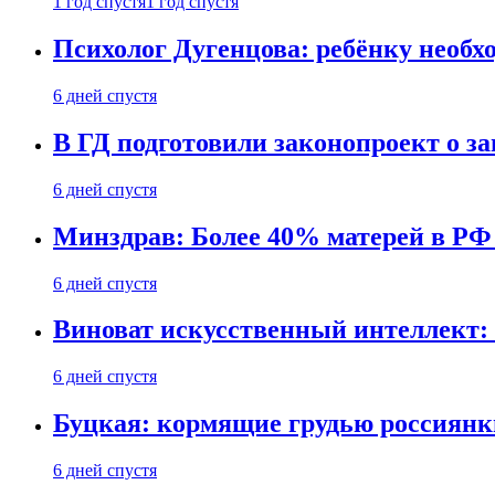
1 год спустя
1 год спустя
Психолог Дугенцова: ребёнку необх
6 дней спустя
В ГД подготовили законопроект о 
6 дней спустя
Минздрав: Более 40% матерей в РФ
6 дней спустя
Виноват искусственный интеллект: 
6 дней спустя
Буцкая: кормящие грудью россиянк
6 дней спустя