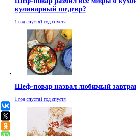
Шеф-повар разбил все мифы о кухонн
кулинарный шедевр?
1 год спустя
1 год спустя
Шеф-повар назвал любимый завтрак 
1 год спустя
1 год спустя