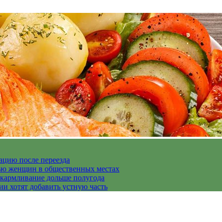
ацию после переезда
дью женщин в общественных местах
скармливание дольше полугода
ии хотят добавить устную часть