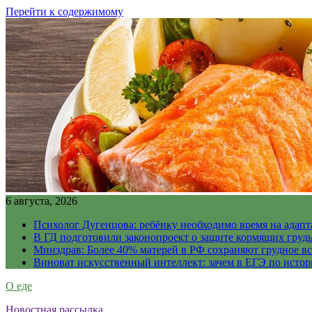
Перейти к содержимому
6 августа, 2026
Психолог Дугенцова: ребёнку необходимо время на адапт
В ГД подготовили законопроект о защите кормящих гру
Минздрав: Более 40% матерей в РФ сохраняют грудное в
Виноват искусственный интеллект: зачем в ЕГЭ по истор
О еде
Новостная рассылка