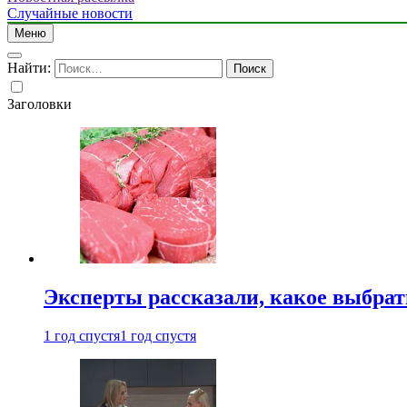
Случайные новости
Меню
Найти:
Заголовки
Эксперты рассказали, какое выбрат
1 год спустя
1 год спустя