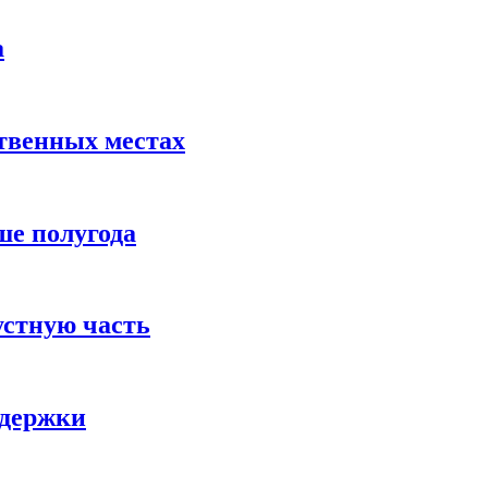
а
твенных местах
ше полугода
устную часть
ддержки