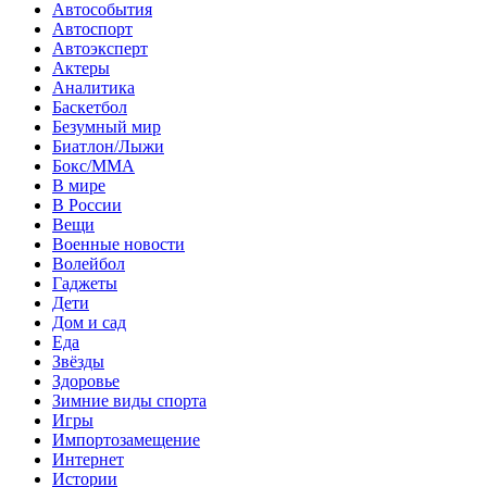
Автособытия
Автоспорт
Автоэксперт
Актеры
Аналитика
Баскетбол
Безумный мир
Биатлон/Лыжи
Бокс/MMA
В мире
В России
Вещи
Военные новости
Волейбол
Гаджеты
Дети
Дом и сад
Еда
Звёзды
Здоровье
Зимние виды спорта
Игры
Импортозамещение
Интернет
Истории