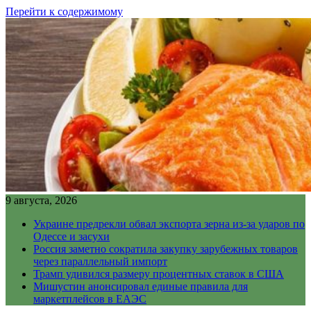
Перейти к содержимому
9 августа, 2026
Украине предрекли обвал экспорта зерна из-за ударов по
Одессе и засухи
Россия заметно сократила закупку зарубежных товаров
через параллельный импорт
Трамп удивился размеру процентных ставок в США
Мишустин анонсировал единые правила для
маркетплейсов в ЕАЭС