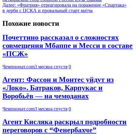
Далее:
«Фратрия» отреагировала на поражение «Спартака»
в дерби с ЦСКА и провальный старт матча
Похожие новости
Почеттино рассказал о сложностях
совмещения Мбаппе и Месси в составе
«ПСЖ»
Чемпионат.com
3 месяца спустя
0
Агент: Фассон и Монтес уйдут из
«Локо». Батраков, Карпукас и
Воробьёв — на чемоданах
Чемпионат.com
3 месяца спустя
0
Агент Кисляка раскрыл подробности
переговоров с “Фенербахче”