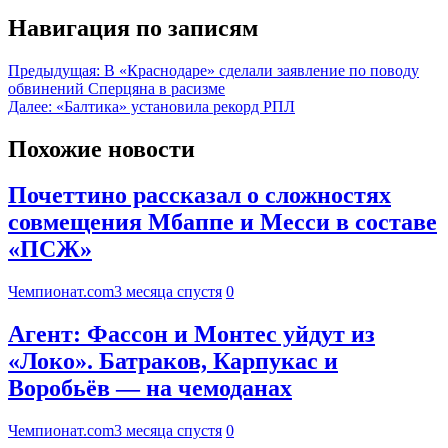
Навигация по записям
Предыдущая:
В «Краснодаре» сделали заявление по поводу
обвинений Сперцяна в расизме
Далее:
«Балтика» установила рекорд РПЛ
Похожие новости
Почеттино рассказал о сложностях
совмещения Мбаппе и Месси в составе
«ПСЖ»
Чемпионат.com
3 месяца спустя
0
Агент: Фассон и Монтес уйдут из
«Локо». Батраков, Карпукас и
Воробьёв — на чемоданах
Чемпионат.com
3 месяца спустя
0