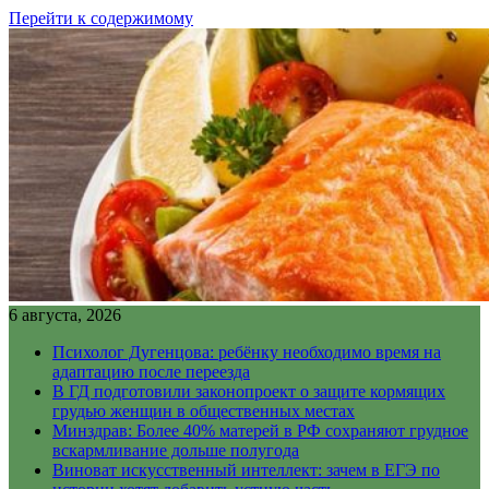
Перейти к содержимому
6 августа, 2026
Психолог Дугенцова: ребёнку необходимо время на
адаптацию после переезда
В ГД подготовили законопроект о защите кормящих
грудью женщин в общественных местах
Минздрав: Более 40% матерей в РФ сохраняют грудное
вскармливание дольше полугода
Виноват искусственный интеллект: зачем в ЕГЭ по