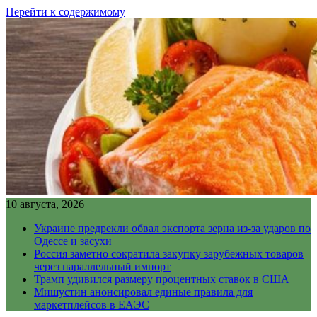
Перейти к содержимому
10 августа, 2026
Украине предрекли обвал экспорта зерна из-за ударов по
Одессе и засухи
Россия заметно сократила закупку зарубежных товаров
через параллельный импорт
Трамп удивился размеру процентных ставок в США
Мишустин анонсировал единые правила для
маркетплейсов в ЕАЭС