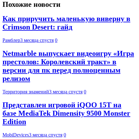
Похожие новости
Как приручить маленькую виверну в
Crimson Desert: гайд
Рамблер
3 месяца спустя
0
Netmarble выпускает видеоигру «Игра
престолов: Королевский тракт» в
версии для пк перед полноценным
релизом
Территория знамений
3 месяца спустя
0
Представлен игровой iQOO 15T на
базе MediaTek Dimensity 9500 Monster
Edition
MobiDevices
3 месяца спустя
0