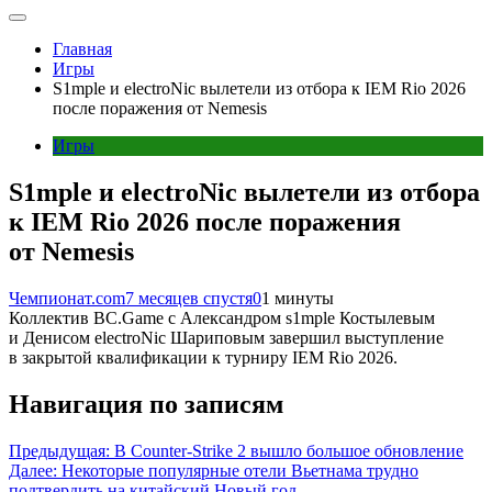
Главная
Игры
S1mple и electroNic вылетели из отбора к IEM Rio 2026
после поражения от Nemesis
Игры
S1mple и electroNic вылетели из отбора
к IEM Rio 2026 после поражения
от Nemesis
Чемпионат.com
7 месяцев спустя
0
1 минуты
Коллектив BC.Game с Александром s1mple Костылевым
и Денисом electroNic Шариповым завершил выступление
в закрытой квалификации к турниру IEM Rio 2026.
Навигация по записям
Предыдущая:
В Counter-Strike 2 вышло большое обновление
Далее:
Некоторые популярные отели Вьетнама трудно
подтвердить на китайский Новый год