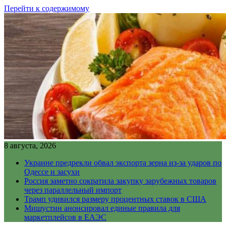
Перейти к содержимому
8 августа, 2026
Украине предрекли обвал экспорта зерна из-за ударов по
Одессе и засухи
Россия заметно сократила закупку зарубежных товаров
через параллельный импорт
Трамп удивился размеру процентных ставок в США
Мишустин анонсировал единые правила для
маркетплейсов в ЕАЭС