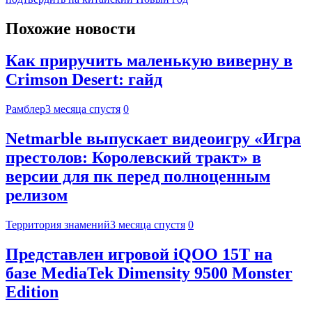
Похожие новости
Как приручить маленькую виверну в
Crimson Desert: гайд
Рамблер
3 месяца спустя
0
Netmarble выпускает видеоигру «Игра
престолов: Королевский тракт» в
версии для пк перед полноценным
релизом
Территория знамений
3 месяца спустя
0
Представлен игровой iQOO 15T на
базе MediaTek Dimensity 9500 Monster
Edition