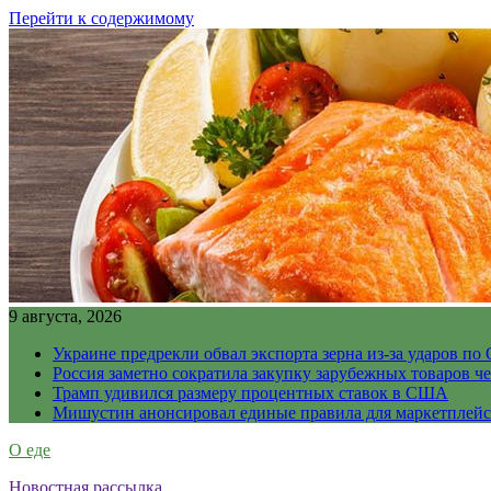
Перейти к содержимому
9 августа, 2026
Украине предрекли обвал экспорта зерна из-за ударов по 
Россия заметно сократила закупку зарубежных товаров ч
Трамп удивился размеру процентных ставок в США
Мишустин анонсировал единые правила для маркетплей
О еде
Новостная рассылка