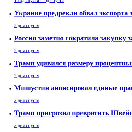
1 год спустя
1 год спустя
Украине предрекли обвал экспорта зе
2 дня спустя
Россия заметно сократила закупку 
2 дня спустя
Трамп удивился размеру процентны
2 дня спустя
Мишустин анонсировал единые пра
2 дня спустя
Трамп пригрозил превратить Швей
2 дня спустя