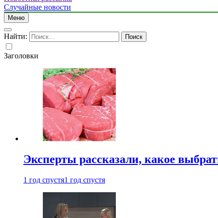
Случайные новости
Меню
Найти:
Заголовки
Эксперты рассказали, какое выбрат
1 год спустя
1 год спустя