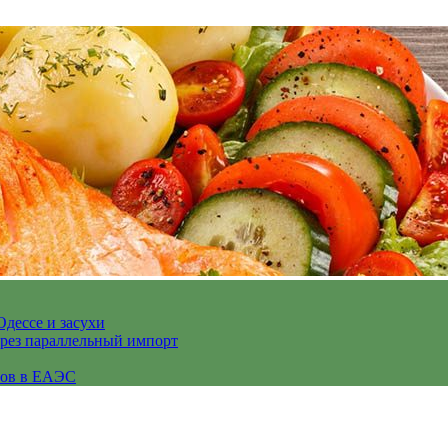
Одессе и засухи
ерез параллельный импорт
сов в ЕАЭС