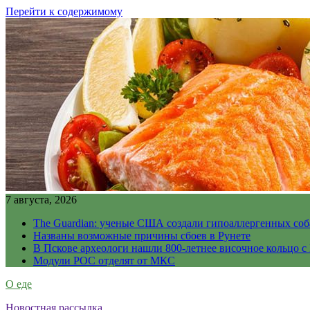
Перейти к содержимому
7 августа, 2026
The Guardian: ученые США создали гипоаллергенных соб
Названы возможные причины сбоев в Рунете
В Пскове археологи нашли 800-летнее височное кольцо с
Модули РОС отделят от МКС
О еде
Новостная рассылка