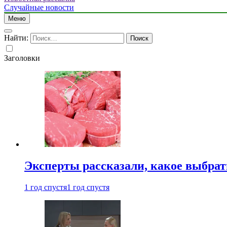
Случайные новости
Меню
Найти:
Заголовки
Эксперты рассказали, какое выбрат
1 год спустя
1 год спустя