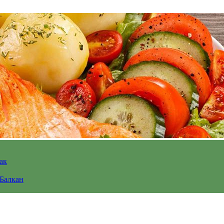
ак
 Балкан