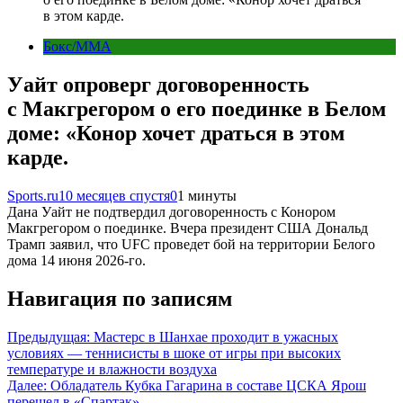
в этом карде.
Бокс/MMA
Уайт опроверг договоренность
с Макгрегором о его поединке в Белом
доме: «Конор хочет драться в этом
карде.
Sports.ru
10 месяцев спустя
0
1 минуты
Дана Уайт не подтвердил договоренность с Конором
Макгрегором о поединке. Вчера президент США Дональд
Трамп заявил, что UFC проведет бой на территории Белого
дома 14 июня 2026-го.
Навигация по записям
Предыдущая:
Мастерс в Шанхае проходит в ужасных
условиях — теннисисты в шоке от игры при высоких
температуре и влажности воздуха
Далее:
Обладатель Кубка Гагарина в составе ЦСКА Ярош
перешел в «Спартак»