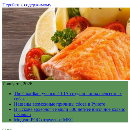
Перейти к содержимому
7 августа, 2026
The Guardian: ученые США создали гипоаллергенных
собак
Названы возможные причины сбоев в Рунете
В Пскове археологи нашли 800-летнее височное кольцо
с Балкан
Модули РОС отделят от МКС
О еде