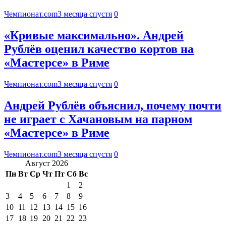
Чемпионат.com
3 месяца спустя
0
«Кривые максимально». Андрей
Рублёв оценил качество кортов на
«Мастерсе» в Риме
Чемпионат.com
3 месяца спустя
0
Андрей Рублёв объяснил, почему почти
не играет с Хачановым на парном
«Мастерсе» в Риме
Чемпионат.com
3 месяца спустя
0
Август 2026
Пн
Вт
Ср
Чт
Пт
Сб
Вс
1
2
3
4
5
6
7
8
9
10
11
12
13
14
15
16
17
18
19
20
21
22
23