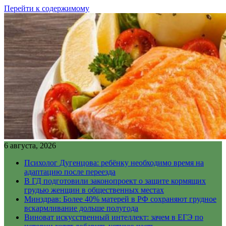
Перейти к содержимому
6 августа, 2026
Психолог Дугенцова: ребёнку необходимо время на
адаптацию после переезда
В ГД подготовили законопроект о защите кормящих
грудью женщин в общественных местах
Минздрав: Более 40% матерей в РФ сохраняют грудное
вскармливание дольше полугода
Виноват искусственный интеллект: зачем в ЕГЭ по