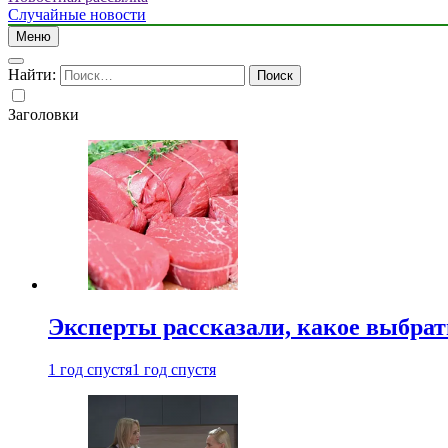
Случайные новости
Меню
Найти:
Заголовки
Эксперты рассказали, какое выбрат
1 год спустя
1 год спустя