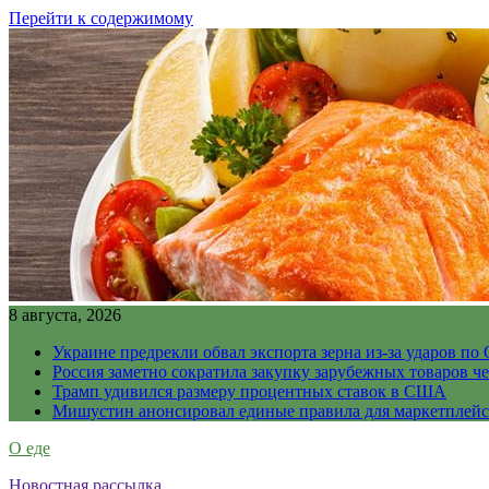
Перейти к содержимому
8 августа, 2026
Украине предрекли обвал экспорта зерна из-за ударов по 
Россия заметно сократила закупку зарубежных товаров ч
Трамп удивился размеру процентных ставок в США
Мишустин анонсировал единые правила для маркетплей
О еде
Новостная рассылка