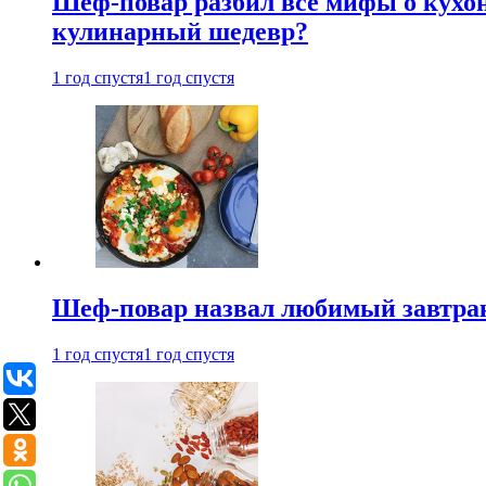
Шеф-повар разбил все мифы о кухонн
кулинарный шедевр?
1 год спустя
1 год спустя
Шеф-повар назвал любимый завтрак 
1 год спустя
1 год спустя