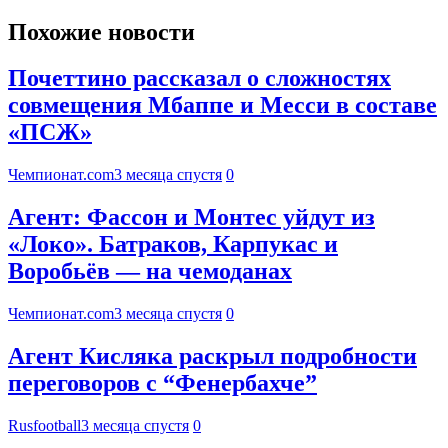
Похожие новости
Почеттино рассказал о сложностях
совмещения Мбаппе и Месси в составе
«ПСЖ»
Чемпионат.com
3 месяца спустя
0
Агент: Фассон и Монтес уйдут из
«Локо». Батраков, Карпукас и
Воробьёв — на чемоданах
Чемпионат.com
3 месяца спустя
0
Агент Кисляка раскрыл подробности
переговоров с “Фенербахче”
Rusfootball
3 месяца спустя
0