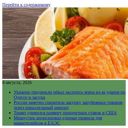
Перейти к содержимому
8 августа, 2026
Украине предрекли обвал экспорта зерна из-за ударов по
Одессе и засухи
Россия заметно сократила закупку зарубежных товаров
через параллельный импорт
Трамп удивился размеру процентных ставок в США
Мишустин анонсировал единые правила для
маркетплейсов в ЕАЭС