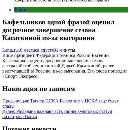
Теннис
Кафельников одной фразой оценил
досрочное завершение сезона
Касаткиной из-за выгорания
Lenta.ru
10 месяцев спустя
0
1 минуты
Вице-президент Федерации тенниса России Евгений
Кафельников оценил досрочное завершение сезона
австралийской теннисисткой Дарьей Касаткиной, ранее
выступавшей за Россию, из-за выгорания. Его слова приводит
«Спорт-Экспресс».
Навигация по записям
Предыдущая:
Тренер ЦСКА Балахнин: у ЦСКА еще будут
спады
Далее:
Разгадана важная часть тайны культовых статуй
на острове Пасхи
Похожие новости