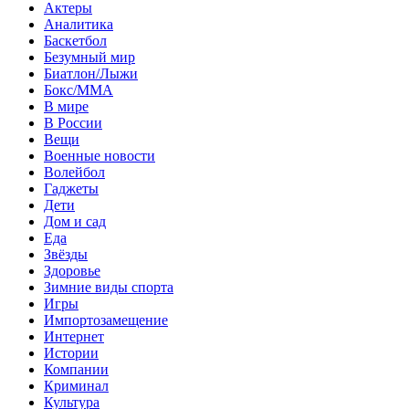
Актеры
Аналитика
Баскетбол
Безумный мир
Биатлон/Лыжи
Бокс/MMA
В мире
В России
Вещи
Военные новости
Волейбол
Гаджеты
Дети
Дом и сад
Еда
Звёзды
Здоровье
Зимние виды спорта
Игры
Импортозамещение
Интернет
Истории
Компании
Криминал
Культура