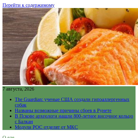
Перейти к содержимому
7 августа, 2026
The Guardian: ученые США создали гипоаллергенных
собак
Названы возможные причины сбоев в Рунете
В Пскове археологи нашли 800-летнее височное кольцо
с Балкан
Модули РОС отделят от МКС
О еде